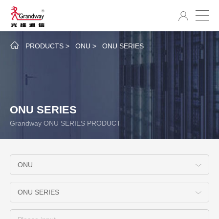
PRODUCTS
>
ONU
>
ONU SERIES
ONU SERIES
Grandway ONU SERIES PRODUCT
ONU
ONU SERIES