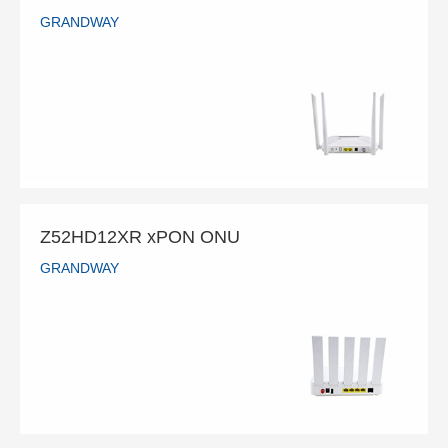
GRANDWAY
R52HD25XR xPON ONU
GRANDWAY
READ MORE
Z52HD12XR xPON ONU
GRANDWAY
Z52HD12XR xPON ONU
GRANDWAY
READ MORE