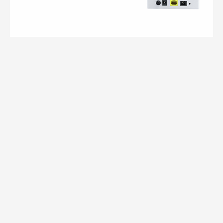
READ MORE