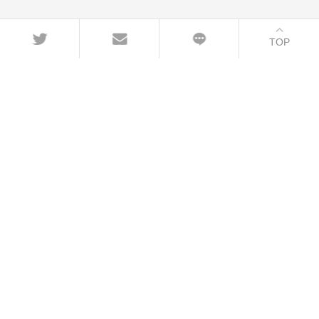
TOP
CONTACT
+86-21-54451260/61/62 EXT-216